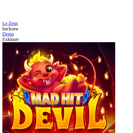
Le Zeus
hacksaw
Demo
Exklusiv