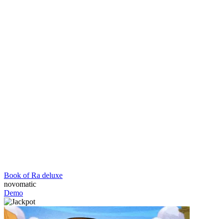
Book of Ra deluxe
novomatic
Demo