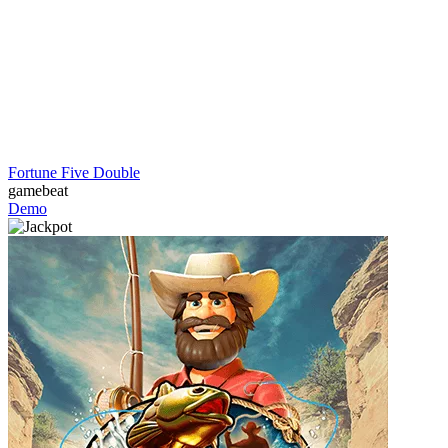
Fortune Five Double
gamebeat
Demo