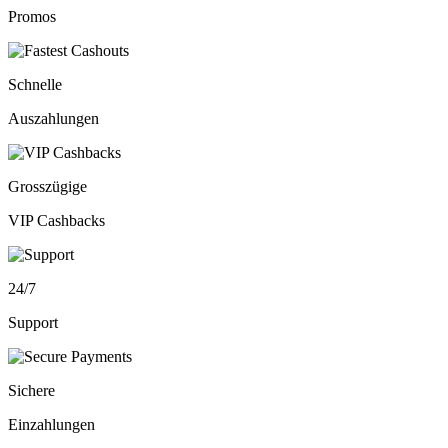
Promos
Schnelle
Auszahlungen
Grosszügige
VIP Cashbacks
24/7
Support
Sichere
Einzahlungen