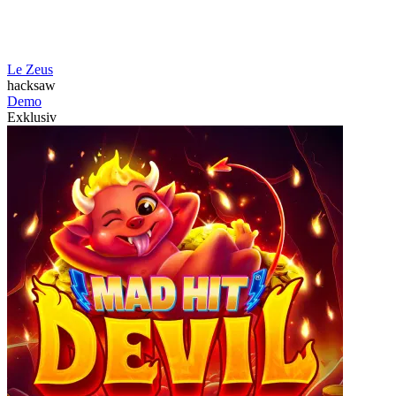
Le Zeus
hacksaw
Demo
Exklusiv