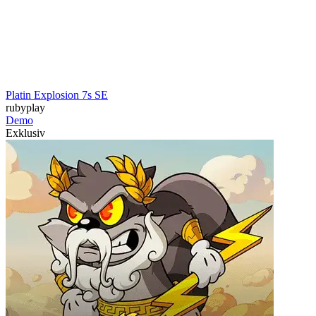
Platin Explosion 7s SE
rubyplay
Demo
Exklusiv