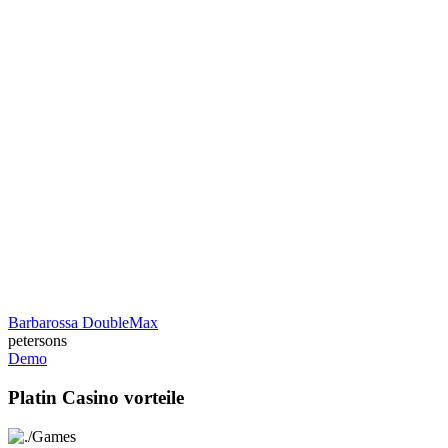
Barbarossa DoubleMax
petersons
Demo
Platin Casino vorteile