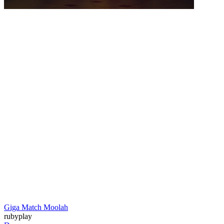
Giga Match Moolah
rubyplay