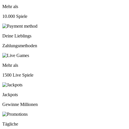
Mehr als
10.000 Spiele
Deine Lieblings
Zahlungsmethoden
Mehr als
1500 Live Spiele
Jackpots
Gewinne Millionen
Tägliche