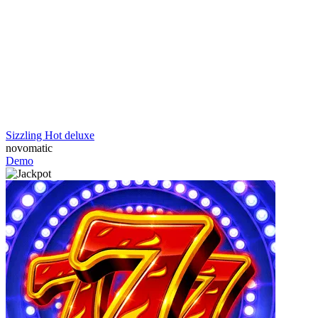
Sizzling Hot deluxe
novomatic
Demo