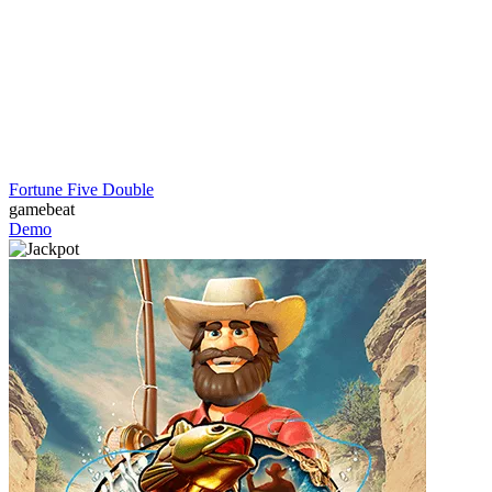
Fortune Five Double
gamebeat
Demo