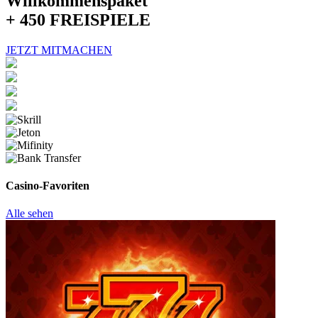
Willkommenspaket
+ 450 FREISPIELE
JETZT MITMACHEN
Casino-Favoriten
Alle sehen