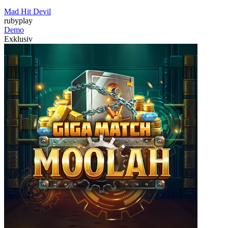
Mad Hit Devil
rubyplay
Demo
Exklusiv