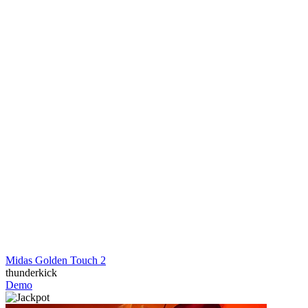
Midas Golden Touch 2
thunderkick
Demo