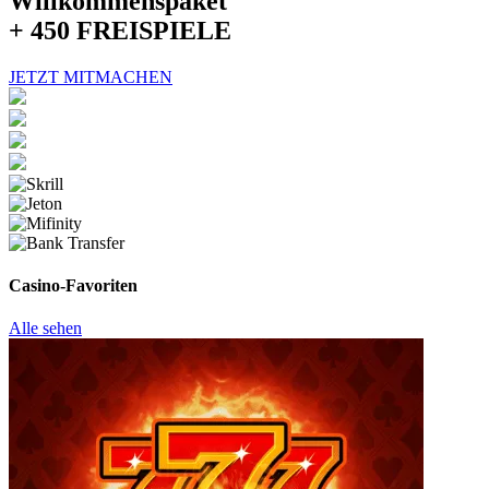
Willkommenspaket
+ 450 FREISPIELE
JETZT MITMACHEN
Casino-Favoriten
Alle sehen