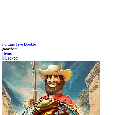
Fortune Five Double
gamebeat
Demo