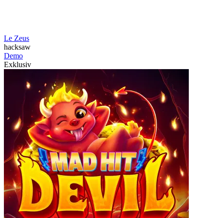
Le Zeus
hacksaw
Demo
Exklusiv