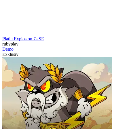
Platin Explosion 7s SE
rubyplay
Demo
Exklusiv