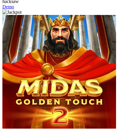
hacksaw
Demo