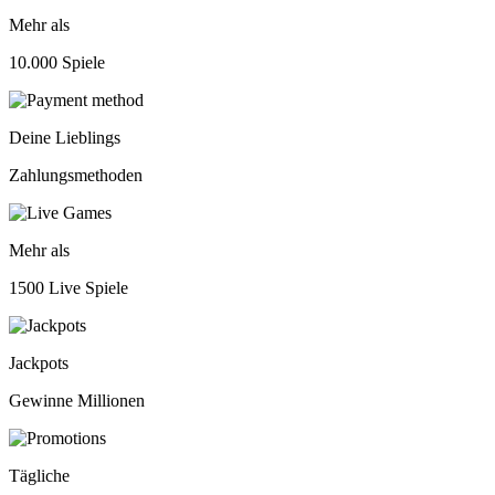
Mehr als
10.000 Spiele
Deine Lieblings
Zahlungsmethoden
Mehr als
1500 Live Spiele
Jackpots
Gewinne Millionen
Tägliche