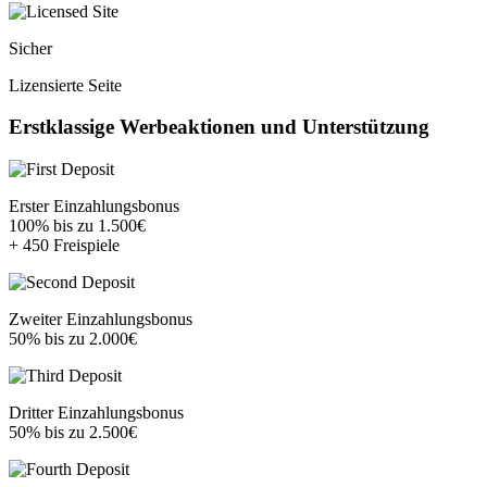
Sicher
Lizensierte Seite
Erstklassige Werbeaktionen und Unterstützung
Erster Einzahlungsbonus
100% bis zu 1.500€
+ 450 Freispiele
Zweiter Einzahlungsbonus
50% bis zu 2.000€
Dritter Einzahlungsbonus
50% bis zu 2.500€