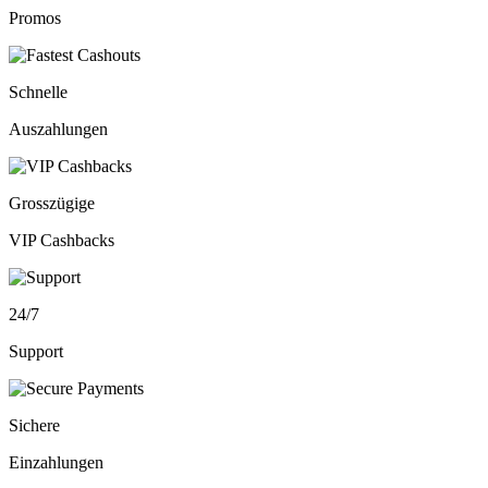
Promos
Schnelle
Auszahlungen
Grosszügige
VIP Cashbacks
24/7
Support
Sichere
Einzahlungen