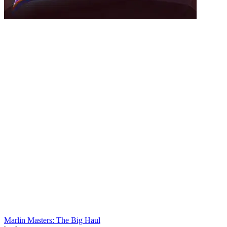
Marlin Masters: The Big Haul