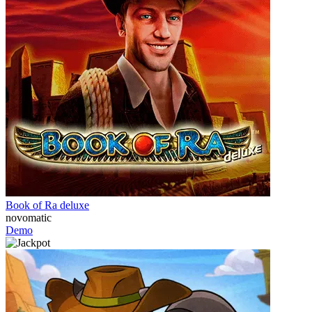
Book of Ra deluxe
novomatic
Demo