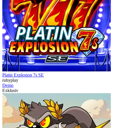
Platin Explosion 7s SE
rubyplay
Demo
Exklusiv