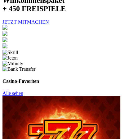
Willkommenspaket
+ 450 FREISPIELE
JETZT MITMACHEN
Casino-Favoriten
Alle sehen