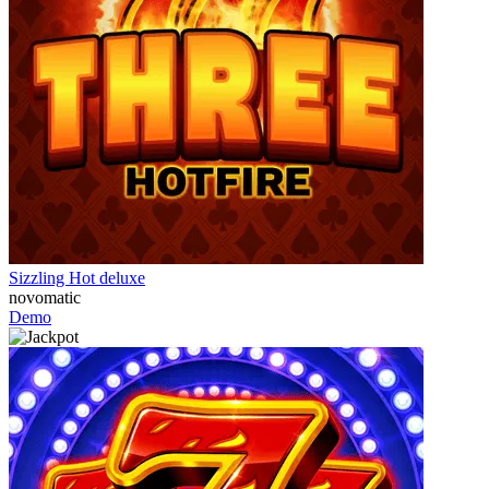
Sizzling Hot deluxe
novomatic
Demo