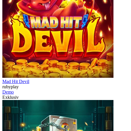
Mad Hit Devil
rubyplay
Demo
Exklusiv