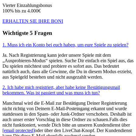
Vierter Einzahlungsbonus
100% bis zu 4.000€
ERHALTEN SIE IHRE BONI
Wichtigste 5 Fragen
1. Muss ich ein Konto bei euch haben, um eure Spiele zu spielen?
Ja. Nach Registrierung kann jeder unsere Spiele mit dem
„Ausprobieren-Modus“ spielen. Suche Dir einfach ein Spiel aus, das
Du spielen möchtest und probiere es sofort aus. Das bedeutet
natürlich auch, dass alle Gewinne, die Du in diesem Modus erzielst,
aus Spielgeld bestehen und nicht ausgezahlt werden.
2. Ich habe mich registriert, aber habe keine Bestätigungsmail
bekommen. Was ist passiert und was muss ich tun?
Manchmal wird die E-Mail zur Bestätigung Deiner Registrierung
nicht richtig von Deinem E-Mail-Posteingang erkannt und wurde
stattdessen in den Spam- oder Junk-Ordner verschoben. Deshalb ist
auch unser erster Vorschlag in diese Ordner zu schauen.Falls dies
nicht funktioniert, wende Dich bitte an unseren Kundendienst über
[email protected]
oder über den LiveChat-Knopf. Der Kundendienst
kann Dir diese E-Mail ebenfalls nochmal senden.