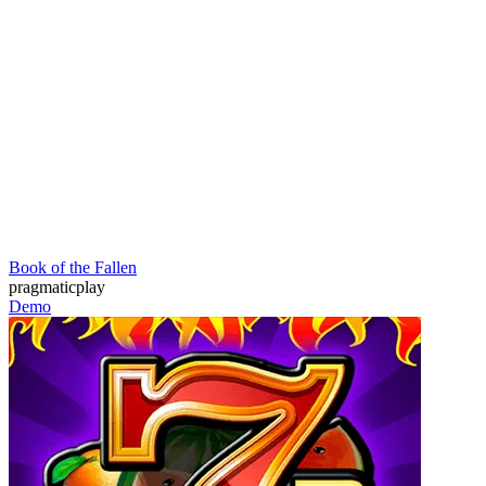
Book of the Fallen
pragmaticplay
Demo