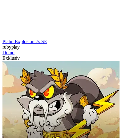
Platin Explosion 7s SE
rubyplay
Demo
Exklusiv