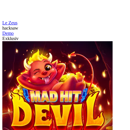
Le Zeus
hacksaw
Demo
Exklusiv