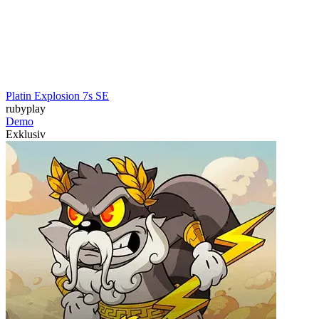
Platin Explosion 7s SE
rubyplay
Demo
Exklusiv