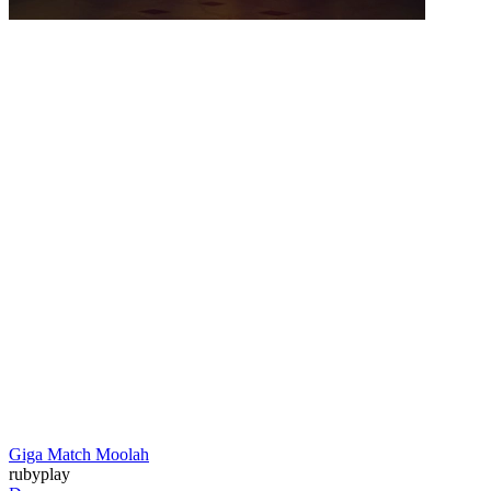
Giga Match Moolah
rubyplay