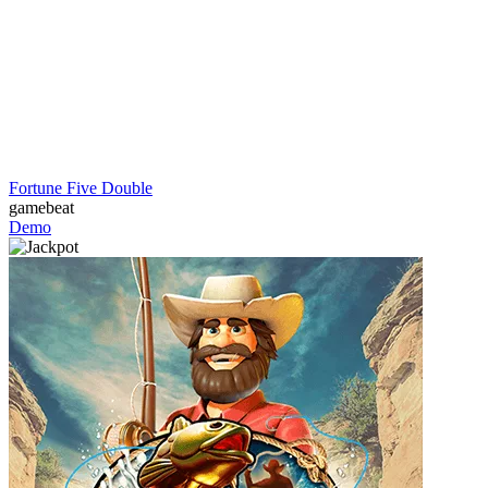
Fortune Five Double
gamebeat
Demo