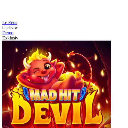
Le Zeus
hacksaw
Demo
Exklusiv