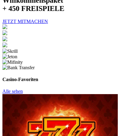
Willkommenspaket
+ 450 FREISPIELE
JETZT MITMACHEN
Casino-Favoriten
Alle sehen