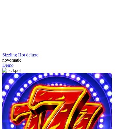
Sizzling Hot deluxe
novomatic
Demo