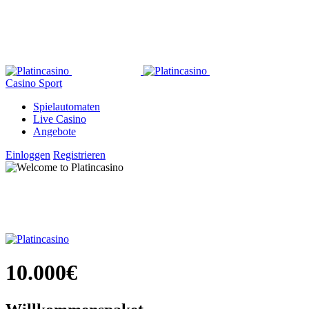
Casino
Sport
Spielautomaten
Live Casino
Angebote
Einloggen
Registrieren
10.000€