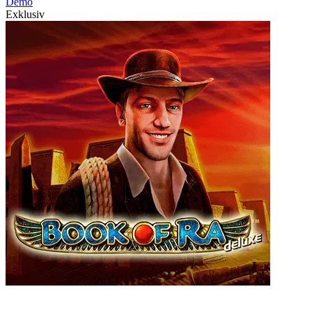
Demo
Exklusiv