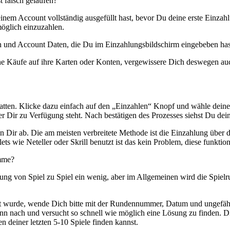
t falsch gelaufen?
deinem Account vollständig ausgefüllt hast, bevor Du deine erste Einza
möglich einzuzahlen.
n und Account Daten, die Du im Einzahlungsbildschirm eingebeben hast
e Käufe auf ihre Karten oder Konten, vergewissere Dich deswegen auch
onstatten. Klicke dazu einfach auf den „Einzahlen“ Knopf und wähle dei
 Dir zu Verfügung steht. Nach bestätigen des Prozesses siehst Du dei
 Dir ab. Die am meisten verbreitete Methode ist die Einzahlung über
ets wie Neteller oder Skrill benutzt ist das kein Problem, diese funktio
omme?
sung von Spiel zu Spiel ein wenig, aber im Allgemeinen wird die Spielr
lt wurde, wende Dich bitte mit der Rundennummer, Datum und ungefähre
nn nach und versucht so schnell wie möglich eine Lösung zu finden. Die
 deiner letzten 5-10 Spiele finden kannst.