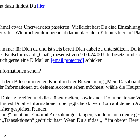
ung dazu findest Du
hier
.
hmal etwas Unerwartetes passieren. Vielleicht hast Du eine Einzahlung g
zahlt. Wir arbeiten durchgehend daran, dass dein Erlebnis hier auf Pla
st immer für Dich da und ist stets bereit Dich dabei zu unterstützen. 
es Bildschirms auf „Chat“, dieser ist von 9:00-24:00 Uhr besetzt und ste
auch gerne eine E-Mail an
[email protected]
schicken.
Informationen sehen?
auf dem Bildschirm einen Knopf mit der Bezeichnung „Mein Dashboard“ 
hr Informationen zu deinem Account sehen möchtest, wähle die Hauptme
 Daten zugreifen und diese überarbeiten, sowie auch Dokumente zur Ve
findest Du alle Informationen über jegliche aktiven Boni auf deinem A
bisher gespielten Runden.
lung“ nicht nur Ein- und Auszahlungen tätigen, sondern auch deine ge
„Transaktionen“ gedrückt hast. Wenn Du auf das „+“ im oberen Bereich
en?