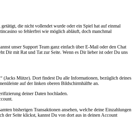
etätigt, die nicht vollendet wurde oder ein Spiel hat auf einmal
tincasino so fehlerfrei wie möglich abläuft, doch manchmal
Du kannst unser Support Team ganz einfach über E-Mail oder den Chat
ht Dir mit Rat und Tat zur Seite. Wenn es Dir lieber ist oder Du uns
(Jacks Mütze). Dort findest Du alle Informationen, bezüglich deines
nüleiste auf der linken oberen Bildschirmhälfte an.
rifizierung deiner Daten hochladen.
ccount.
samten bisherigen Transaktionen ansehen, welche deine Einzahlungen
 der Seite klickst, kannst Du von dort aus in deinen Account