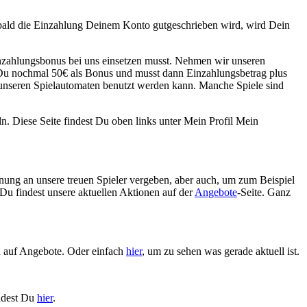
bald die Einzahlung Deinem Konto gutgeschrieben wird, wird Dein
nzahlungsbonus bei uns einsetzen musst. Nehmen wir unseren
u nochmal 50€ als Bonus und musst dann Einzahlungsbetrag plus
n unseren Spielautomaten benutzt werden kann. Manche Spiele sind
 Diese Seite findest Du oben links unter Mein Profil Mein
ng an unsere treuen Spieler vergeben, aber auch, um zum Beispiel
Du findest unsere aktuellen Aktionen auf der
Angebote
-Seite. Ganz
n auf Angebote. Oder einfach
hier
, um zu sehen was gerade aktuell ist.
ndest Du
hier
.