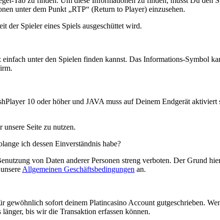
Regel-Tab zu finden. Um diese Informationen zu finden, musst Du den S
tionen unter dem Punkt „RTP“ (Return to Player) einzusehen.
it der Spieler eines Spiels ausgeschüttet wird.
 einfach unter den Spielen finden kannst. Das Informations-Symbol kan
irm.
hPlayer 10 oder höher und JAVA muss auf Deinem Endgerät aktiviert se
 unsere Seite zu nutzen.
olange ich dessen Einverständnis habe?
nutzung von Daten anderer Personen streng verboten. Der Grund hierfü
 unsere
Allgemeinen Geschäftsbedingungen
an.
n für gewöhnlich sofort deinem Platincasino Account gutgeschrieben. 
 länger, bis wir die Transaktion erfassen können.