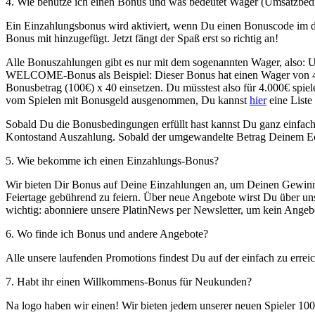
4. Wie benutze ich einen Bonus und was bedeutet Wager (Umsatzbe
Ein Einzahlungsbonus wird aktiviert, wenn Du einen Bonuscode im 
Bonus mit hinzugefügt. Jetzt fängt der Spaß erst so richtig an!
Alle Bonuszahlungen gibt es nur mit dem sogenannten Wager, also: 
WELCOME-Bonus als Beispiel: Dieser Bonus hat einen Wager von 40
Bonusbetrag (100€) x 40 einsetzen. Du müsstest also für 4.000€ spie
vom Spielen mit Bonusgeld ausgenommen, Du kannst
hier
eine Liste
Sobald Du die Bonusbedingungen erfüllt hast kannst Du ganz einfach
Kontostand Auszahlung. Sobald der umgewandelte Betrag Deinem Ech
5. Wie bekomme ich einen Einzahlungs-Bonus?
Wir bieten Dir Bonus auf Deine Einzahlungen an, um Deinen Gewinnc
Feiertage gebührend zu feiern. Über neue Angebote wirst Du über uns
wichtig: abonniere unsere PlatinNews per Newsletter, um kein Angebo
6. Wo finde ich Bonus und andere Angebote?
Alle unsere laufenden Promotions findest Du auf der einfach zu err
7. Habt ihr einen Willkommens-Bonus für Neukunden?
Na logo haben wir einen! Wir bieten jedem unserer neuen Spieler 