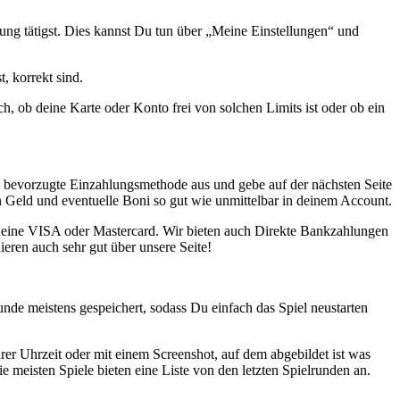
hlung tätigst. Dies kannst Du tun über „Meine Einstellungen“ und
, korrekt sind.
, ob deine Karte oder Konto frei von solchen Limits ist oder ob ein
ne bevorzugte Einzahlungsmethode aus und gebe auf der nächsten Seite
n Geld und eventuelle Boni so gut wie unmittelbar in deinem Account.
 deine VISA oder Mastercard. Wir bieten auch Direkte Bankzahlungen
nieren auch sehr gut über unsere Seite!
unde meistens gespeichert, sodass Du einfach das Spiel neustarten
r Uhrzeit oder mit einem Screenshot, auf dem abgebildet ist was
 meisten Spiele bieten eine Liste von den letzten Spielrunden an.