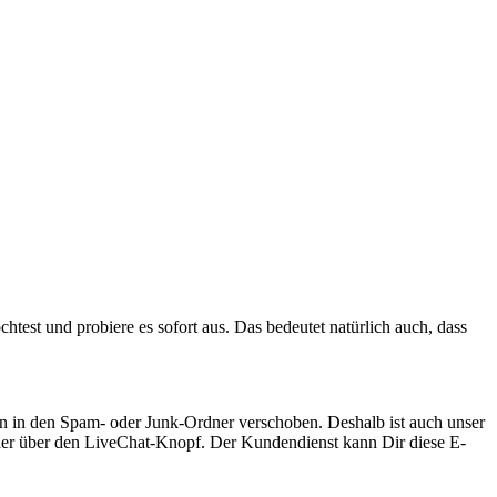
test und probiere es sofort aus. Das bedeutet natürlich auch, dass
n in den Spam- oder Junk-Ordner verschoben. Deshalb ist auch unser
er über den LiveChat-Knopf. Der Kundendienst kann Dir diese E-