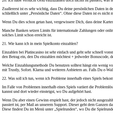
20. Ich habe versucht Geld einzuzahlen doch nichts ist passiert, was is
Zuallererst ist es sehr wichtig, dass Du deine persönlichen Daten in 
schließlich unter „Persönliche Daten“. Ohne diese Daten ist es nicht 
Wenn Du dies schon getan hast, vergewissere Dich, dass deine Karte
Manche Banken setzen Limits für internationale Zahlungen oder onlin
solches Limit schon erreicht ist.
21. Wie kann ich in mein Spielkonto einzahlen?
Einzahlen bei Platincasino ist sehr einfach und geht sehr schnell v
den Betrag ein, den Du einzahlen möchtest + jedweder Bonuscode, der
Welche Einzahlungsmethode Du benutzen solltest hängt ein wenig von
mit Trustly, Sofort. Klarna und weiteren Anbietern an. Falls Du e-Wall
22. Was soll ich tun, wenn ich Probleme innerhalb eines Spiels bek
Im Falle von Problemen innerhalb eines Spiels variiert die Problemlö
kannst und dort wieder einsteigst, wo Du aufgehört hast.
Wenn Du aber einen Gewinn erspielt hast, der jedoch nicht ausgezah
passiert ist, per Mail an unserem Support. Dieser geht dem Ganzen da
Diese findest Du im Menü unter „Spielrunden“, wo Du die Spielrunden