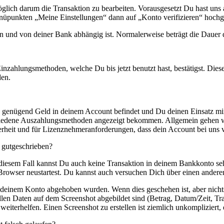
lich darum die Transaktion zu bearbeiten. Vorausgesetzt Du hast uns a
Menüpunkten „Meine Einstellungen“ dann auf „Konto verifizieren“ hoch
nn und von deiner Bank abhängig ist. Normalerweise beträgt die Dauer 
inzahlungsmethoden, welche Du bis jetzt benutzt hast, bestätigst. Di
den.
ch genügend Geld in deinem Account befindet und Du deinen Einsatz m
hiedene Auszahlungsmethoden angezeigt bekommen. Allgemein gehen wi
rheit und für Lizenznehmeranforderungen, dass dein Account bei uns ver
d gutgeschrieben?
diesem Fall kannst Du auch keine Transaktion in deinem Bankkonto se
 Browser neustartest. Du kannst auch versuchen Dich über einen ander
deinem Konto abgehoben wurden. Wenn dies geschehen ist, aber nichts in
iellen Daten auf dem Screenshot abgebildet sind (Betrag, Datum/Zeit, Tra
weiterhelfen. Einen Screenshot zu erstellen ist ziemlich unkompliziert