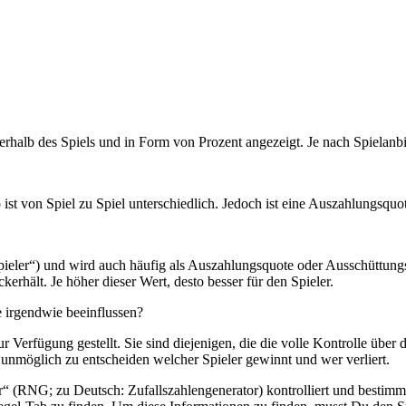
alb des Spiels und in Form von Prozent angezeigt. Je nach Spielanbiet
t von Spiel zu Spiel unterschiedlich. Jedoch ist eine Auszahlungsquo
Spieler“) und wird auch häufig als Auszahlungsquote oder Ausschüttung
kerhält. Je höher dieser Wert, desto besser für den Spieler.
e irgendwie beeinflussen?
ur Verfügung gestellt. Sie sind diejenigen, die die volle Kontrolle üb
unmöglich zu entscheiden welcher Spieler gewinnt und wer verliert.
NG; zu Deutsch: Zufallszahlengenerator) kontrolliert und bestimmt. 