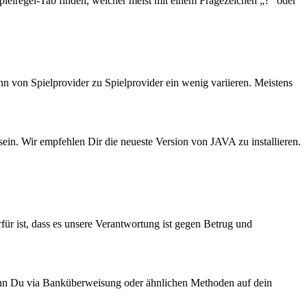
pielregel-Tab finden, welcher meist mit einem Fragezeichen „?“ oder
n von Spielprovider zu Spielprovider ein wenig variieren. Meistens
in. Wir empfehlen Dir die neueste Version von JAVA zu installieren.
r ist, dass es unsere Verantwortung ist gegen Betrug und
Wenn Du via Banküberweisung oder ähnlichen Methoden auf dein