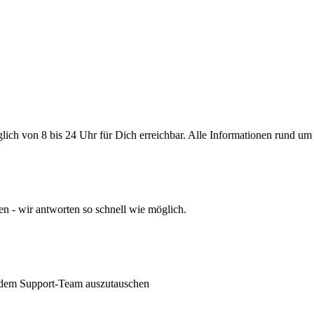
glich von 8 bis 24 Uhr für Dich erreichbar. Alle Informationen rund 
n - wir antworten so schnell wie möglich.
t dem Support-Team auszutauschen