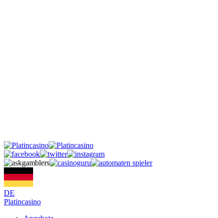
DE
Platincasino