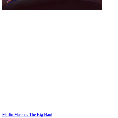
Marlin Masters: The Big Haul