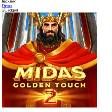
hacksaw
Demo