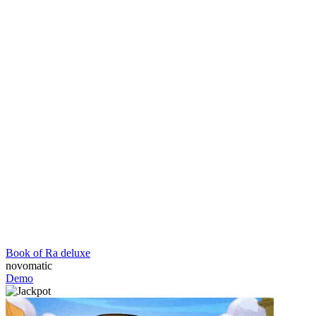
Book of Ra deluxe
novomatic
Demo