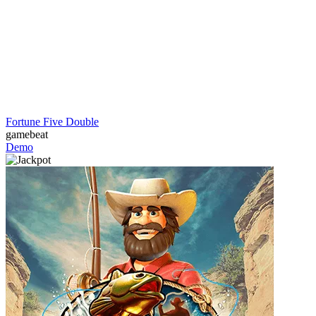
Fortune Five Double
gamebeat
Demo