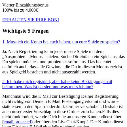
Vierter Einzahlungsbonus
100% bis zu 4.000€
ERHALTEN SIE IHRE BONI
Wichtigste 5 Fragen
1. Muss ich ein Konto bei euch haben, um eure Spiele zu spielen?
Ja. Nach Registrierung kann jeder unsere Spiele mit dem
„Ausprobieren-Modus“ spielen. Suche Dir einfach ein Spiel aus, das
Du spielen möchtest und probiere es sofort aus. Das bedeutet
natürlich auch, dass alle Gewinne, die Du in diesem Modus erzielst,
aus Spielgeld bestehen und nicht ausgezahlt werden.
2. Ich habe mich registriert, aber habe keine Bestätigungsmail
bekommen. Was ist passiert und was muss ich tun?
Manchmal wird die E-Mail zur Bestätigung Deiner Registrierung
nicht richtig von Deinem E-Mail-Posteingang erkannt und wurde
stattdessen in den Spam- oder Junk-Ordner verschoben. Deshalb ist
auch unser erster Vorschlag in diese Ordner zu schauen.Falls dies
nicht funktioniert, wende Dich bitte an unseren Kundendienst über
[email protected]
oder über den LiveChat-Knopf. Der Kundendienst
kann Dir diese E-Mail ebenfalls nochmal senden.