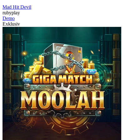
Mad Hit Devil
rubyplay
Demo
Exklusiv