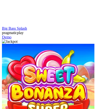
Big Bass Splash
pragmaticplay
Demo