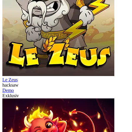
Le Zeus
hacksaw
Demo
Exklusiv