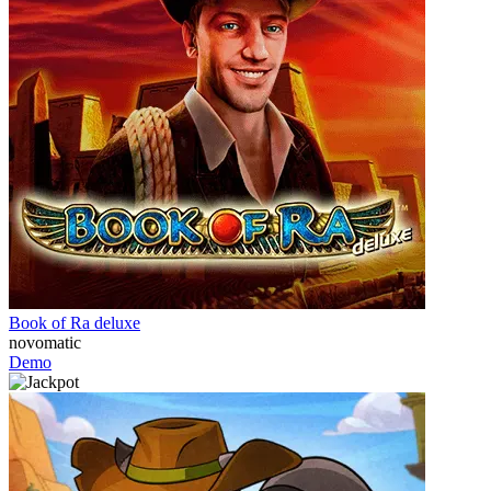
Book of Ra deluxe
novomatic
Demo