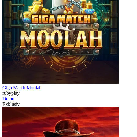
Giga Match Moolah
rubyplay
Demo
Exklusiv