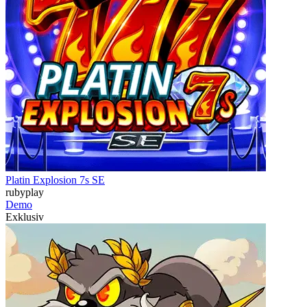
Platin Explosion 7s SE
rubyplay
Demo
Exklusiv