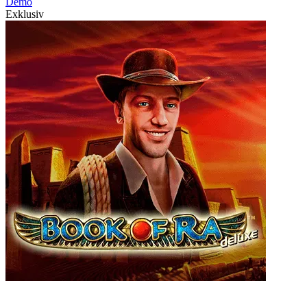
Demo
Exklusiv