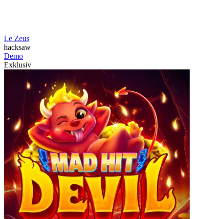
Le Zeus
hacksaw
Demo
Exklusiv