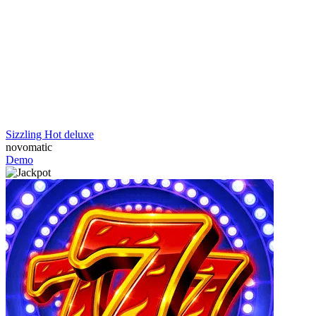
Sizzling Hot deluxe
novomatic
Demo