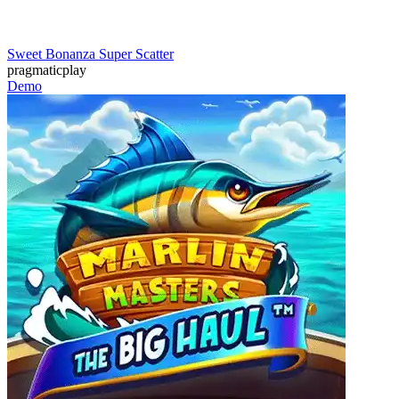
Sweet Bonanza Super Scatter
pragmaticplay
Demo