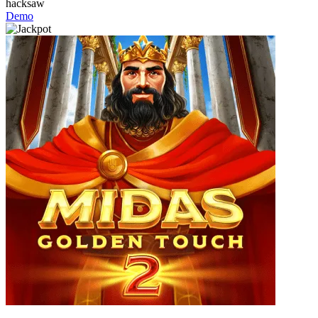
hacksaw
Demo