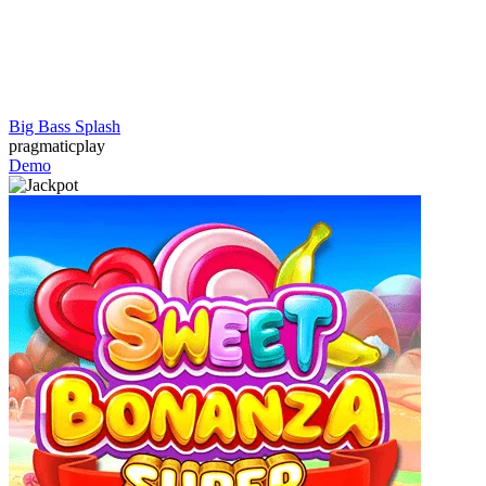
Big Bass Splash
pragmaticplay
Demo