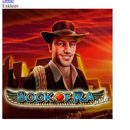
Demo
Exklusiv