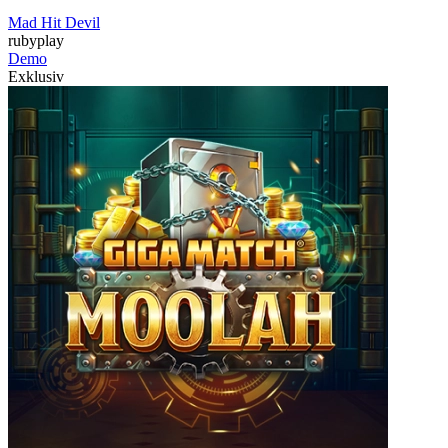
Mad Hit Devil
rubyplay
Demo
Exklusiv