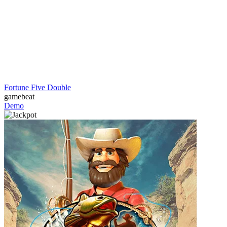
Fortune Five Double
gamebeat
Demo